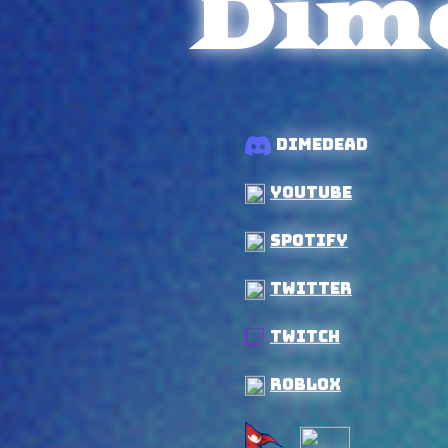
Dim
DimeDead
YouTube
Spotify
Twitter
Twitch
roblox